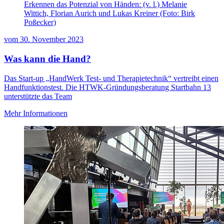
Erkennen das Potenzial von Händen: (v. l.) Melanie
Wittich, Florian Aurich und Lukas Kreiner (Foto: Birk
Poßecker)
vom
30. November 2023
Was kann die Hand?
Das Start-up „HandWerk Test- und Therapietechnik“ vertreibt einen
Handfunktionstest. Die HTWK-Gründungsberatung Startbahn 13
unterstützte das Team
Mehr Informationen