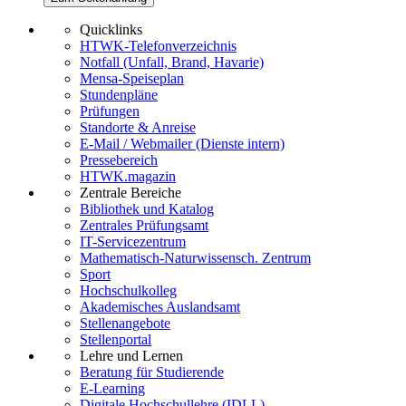
Quicklinks
HTWK-Telefonverzeichnis
Notfall (Unfall, Brand, Havarie)
Mensa-Speiseplan
Stundenpläne
Prüfungen
Standorte & Anreise
E-Mail / Webmailer (Dienste intern)
Pressebereich
HTWK.magazin
Zentrale Bereiche
Bibliothek und Katalog
Zentrales Prüfungsamt
IT-Servicezentrum
Mathematisch-Naturwissensch. Zentrum
Sport
Hochschulkolleg
Akademisches Auslandsamt
Stellenangebote
Stellenportal
Lehre und Lernen
Beratung für Studierende
E-Learning
Digitale Hochschullehre (IDLL)