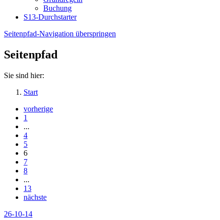
Buchung
S13-Durchstarter
Seitenpfad-Navigation überspringen
Seitenpfad
Sie sind hier:
Start
vorherige
1
...
4
5
6
7
8
...
13
nächste
26-10-14