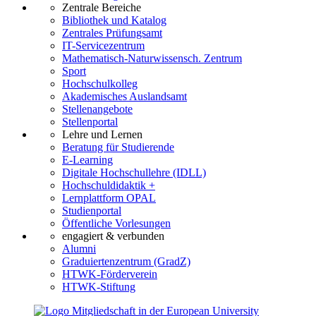
Zentrale Bereiche
Bibliothek und Katalog
Zentrales Prüfungsamt
IT-Servicezentrum
Mathematisch-Naturwissensch. Zentrum
Sport
Hochschulkolleg
Akademisches Auslandsamt
Stellenangebote
Stellenportal
Lehre und Lernen
Beratung für Studierende
E-Learning
Digitale Hochschullehre (IDLL)
Hochschuldidaktik +
Lernplattform OPAL
Studienportal
Öffentliche Vorlesungen
engagiert & verbunden
Alumni
Graduiertenzentrum (GradZ)
HTWK-Förderverein
HTWK-Stiftung