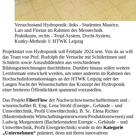
Versuchsstand Hydroponik: links - Studenten Maurice,
Lars und Florian im Rahmen des Messtechnik
Praktikums, rechts - Tropf-System, Docht-System,
Kratky-Methode © HTWK Leipzig
Projektstart von Hydroponik soll Frühjahr 2024 sein. Von da an will
das Team von Prof. Rudolph die Versuche mit Schülerinnen und
Schülern sowie Auszubildenden aus verschiedenen
Bildungseinrichtungen durchführen. Darüber hinaus sollen weitere
Lernformate entwickelt werden, um unter anderem im Rahmen des
Hochschulinformationstages an der HTWK Leipzig oder der
Langen Nacht der Wissenschaften das Konzept der Hydroponik
einer breiteren Öffentlichkeit spannend vorzustellen.
Das Projekt
FiberFlow
der Nachwuchswissenschaftlerinnen und -
wissenschaftler B. Eng. Lena Strobl (Energie-, Gebäude – und
Umwelttechnik, Profil Umwelttechnik), B. Sc. Elena Richter
(Masterstudentin Wirtschaftsingenieurwesen/Produktionswesen) und
Ludwig Morgenstern (Bachelorstudent Energie -, Gebäude – und
Umwelttechnik, Profil Energietechnik) wurde in der
Kategorie
„Unternehmen“
prämiert, denn mit ihrem innovativen