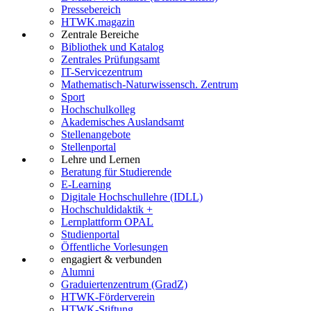
Pressebereich
HTWK.magazin
Zentrale Bereiche
Bibliothek und Katalog
Zentrales Prüfungsamt
IT-Servicezentrum
Mathematisch-Naturwissensch. Zentrum
Sport
Hochschulkolleg
Akademisches Auslandsamt
Stellenangebote
Stellenportal
Lehre und Lernen
Beratung für Studierende
E-Learning
Digitale Hochschullehre (IDLL)
Hochschuldidaktik +
Lernplattform OPAL
Studienportal
Öffentliche Vorlesungen
engagiert & verbunden
Alumni
Graduiertenzentrum (GradZ)
HTWK-Förderverein
HTWK-Stiftung