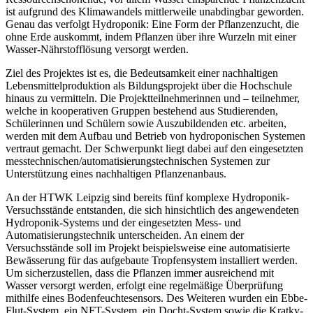
ist aufgrund des Klimawandels mittlerweile unabdingbar geworden.
Genau das verfolgt Hydroponik: Eine Form der Pflanzenzucht, die
ohne Erde auskommt, indem Pflanzen über ihre Wurzeln mit einer
Wasser-Nährstofflösung versorgt werden.
Ziel des Projektes ist es, die Bedeutsamkeit einer nachhaltigen
Lebensmittelproduktion als Bildungsprojekt über die Hochschule
hinaus zu vermitteln. Die Projektteilnehmerinnen und – teilnehmer,
welche in kooperativen Gruppen bestehend aus Studierenden,
Schülerinnen und Schülern sowie Auszubildenden etc. arbeiten,
werden mit dem Aufbau und Betrieb von hydroponischen Systemen
vertraut gemacht. Der Schwerpunkt liegt dabei auf den eingesetzten
messtechnischen/automatisierungstechnischen Systemen zur
Unterstützung eines nachhaltigen Pflanzenanbaus.
An der HTWK Leipzig sind bereits fünf komplexe Hydroponik-
Versuchsstände entstanden, die sich hinsichtlich des angewendeten
Hydroponik-Systems und der eingesetzten Mess- und
Automatisierungstechnik unterscheiden. An einem der
Versuchsstände soll im Projekt beispielsweise eine automatisierte
Bewässerung für das aufgebaute Tropfensystem installiert werden.
Um sicherzustellen, dass die Pflanzen immer ausreichend mit
Wasser versorgt werden, erfolgt eine regelmäßige Überprüfung
mithilfe eines Bodenfeuchtesensors. Des Weiteren wurden ein Ebbe-
Flut-System, ein NFT-System, ein Docht-System sowie die Kratky-