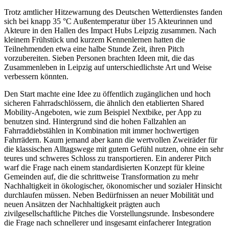
Trotz amtlicher Hitzewarnung des Deutschen Wetterdienstes fanden
sich bei knapp 35 °C Außentemperatur über 15 Akteurinnen und
Akteure in den Hallen des Impact Hubs Leipzig zusammen. Nach
kleinem Frühstück und kurzem Kennenlernen hatten die
Teilnehmenden etwa eine halbe Stunde Zeit, ihren Pitch
vorzubereiten. Sieben Personen brachten Ideen mit, die das
Zusammenleben in Leipzig auf unterschiedlichste Art und Weise
verbessern könnten.
Den Start machte eine Idee zu öffentlich zugänglichen und hoch
sicheren Fahrradschlössern, die ähnlich den etablierten Shared
Mobility-Angeboten, wie zum Beispiel Nextbike, per App zu
benutzen sind. Hintergrund sind die hohen Fallzahlen an
Fahrraddiebstählen in Kombination mit immer hochwertigen
Fahrrädern. Kaum jemand aber kann die wertvollen Zweiräder für
die klassischen Alltagswege mit gutem Gefühl nutzen, ohne ein sehr
teures und schweres Schloss zu transportieren. Ein anderer Pitch
warf die Frage nach einem standardisierten Konzept für kleine
Gemeinden auf, die die schrittweise Transformation zu mehr
Nachhaltigkeit in ökologischer, ökonomischer und sozialer Hinsicht
durchlaufen müssen. Neben Bedürfnissen an neuer Mobilität und
neuen Ansätzen der Nachhaltigkeit prägten auch
zivilgesellschaftliche Pitches die Vorstellungsrunde. Insbesondere
die Frage nach schnellerer und insgesamt einfacherer Integration