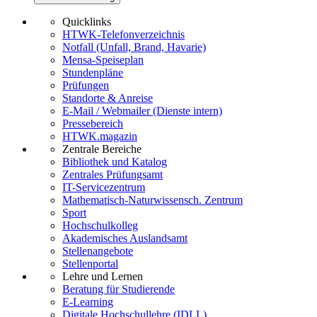
Quicklinks
HTWK-Telefonverzeichnis
Notfall (Unfall, Brand, Havarie)
Mensa-Speiseplan
Stundenpläne
Prüfungen
Standorte & Anreise
E-Mail / Webmailer (Dienste intern)
Pressebereich
HTWK.magazin
Zentrale Bereiche
Bibliothek und Katalog
Zentrales Prüfungsamt
IT-Servicezentrum
Mathematisch-Naturwissensch. Zentrum
Sport
Hochschulkolleg
Akademisches Auslandsamt
Stellenangebote
Stellenportal
Lehre und Lernen
Beratung für Studierende
E-Learning
Digitale Hochschullehre (IDLL)