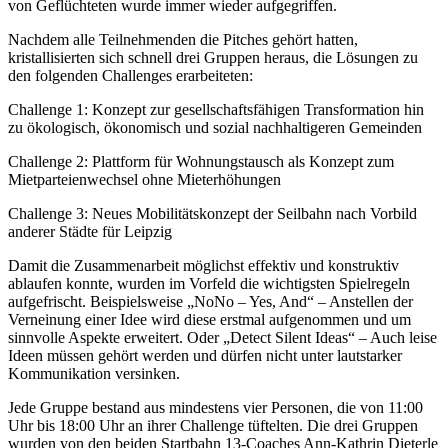
von Geflüchteten wurde immer wieder aufgegriffen.
Nachdem alle Teilnehmenden die Pitches gehört hatten,
kristallisierten sich schnell drei Gruppen heraus, die Lösungen zu
den folgenden Challenges erarbeiteten:
Challenge 1: Konzept zur gesellschaftsfähigen Transformation hin
zu ökologisch, ökonomisch und sozial nachhaltigeren Gemeinden
Challenge 2: Plattform für Wohnungstausch als Konzept zum
Mietparteienwechsel ohne Mieterhöhungen
Challenge 3: Neues Mobilitätskonzept der Seilbahn nach Vorbild
anderer Städte für Leipzig
Damit die Zusammenarbeit möglichst effektiv und konstruktiv
ablaufen konnte, wurden im Vorfeld die wichtigsten Spielregeln
aufgefrischt. Beispielsweise „NoNo – Yes, And“ – Anstellen der
Verneinung einer Idee wird diese erstmal aufgenommen und um
sinnvolle Aspekte erweitert. Oder „Detect Silent Ideas“ – Auch leise
Ideen müssen gehört werden und dürfen nicht unter lautstarker
Kommunikation versinken.
Jede Gruppe bestand aus mindestens vier Personen, die von 11:00
Uhr bis 18:00 Uhr an ihrer Challenge tüftelten. Die drei Gruppen
wurden von den beiden Startbahn 13-Coaches Ann-Kathrin Dieterle