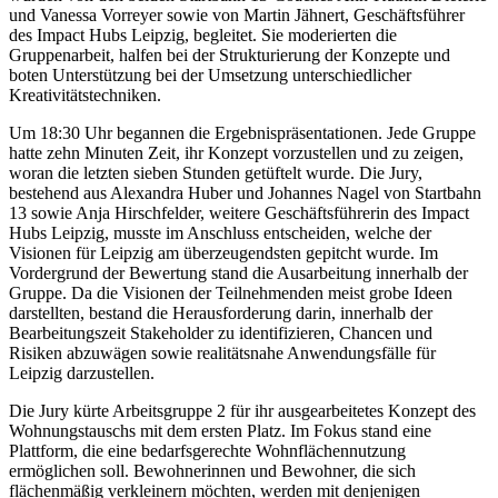
und Vanessa Vorreyer sowie von Martin Jähnert, Geschäftsführer
des Impact Hubs Leipzig, begleitet. Sie moderierten die
Gruppenarbeit, halfen bei der Strukturierung der Konzepte und
boten Unterstützung bei der Umsetzung unterschiedlicher
Kreativitätstechniken.
Um 18:30 Uhr begannen die Ergebnispräsentationen. Jede Gruppe
hatte zehn Minuten Zeit, ihr Konzept vorzustellen und zu zeigen,
woran die letzten sieben Stunden getüftelt wurde. Die Jury,
bestehend aus Alexandra Huber und Johannes Nagel von Startbahn
13 sowie Anja Hirschfelder, weitere Geschäftsführerin des Impact
Hubs Leipzig, musste im Anschluss entscheiden, welche der
Visionen für Leipzig am überzeugendsten gepitcht wurde. Im
Vordergrund der Bewertung stand die Ausarbeitung innerhalb der
Gruppe. Da die Visionen der Teilnehmenden meist grobe Ideen
darstellten, bestand die Herausforderung darin, innerhalb der
Bearbeitungszeit Stakeholder zu identifizieren, Chancen und
Risiken abzuwägen sowie realitätsnahe Anwendungsfälle für
Leipzig darzustellen.
Die Jury kürte Arbeitsgruppe 2 für ihr ausgearbeitetes Konzept des
Wohnungstauschs mit dem ersten Platz. Im Fokus stand eine
Plattform, die eine bedarfsgerechte Wohnflächennutzung
ermöglichen soll. Bewohnerinnen und Bewohner, die sich
flächenmäßig verkleinern möchten, werden mit denjenigen