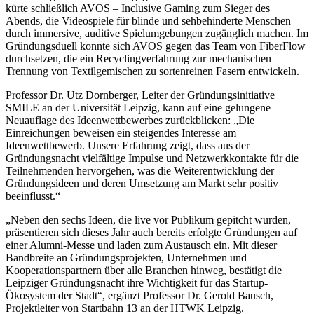
kürte schließlich AVOS – Inclusive Gaming zum Sieger des
Abends, die Videospiele für blinde und sehbehinderte Menschen
durch immersive, auditive Spielumgebungen zugänglich machen. Im
Gründungsduell konnte sich AVOS gegen das Team von FiberFlow
durchsetzen, die ein Recyclingverfahrung zur mechanischen
Trennung von Textilgemischen zu sortenreinen Fasern entwickeln.
Professor Dr. Utz Dornberger, Leiter der Gründungsinitiative
SMILE an der Universität Leipzig, kann auf eine gelungene
Neuauflage des Ideenwettbewerbes zurückblicken: „Die
Einreichungen beweisen ein steigendes Interesse am
Ideenwettbewerb. Unsere Erfahrung zeigt, dass aus der
Gründungsnacht vielfältige Impulse und Netzwerkkontakte für die
Teilnehmenden hervorgehen, was die Weiterentwicklung der
Gründungsideen und deren Umsetzung am Markt sehr positiv
beeinflusst.“
„Neben den sechs Ideen, die live vor Publikum gepitcht wurden,
präsentieren sich dieses Jahr auch bereits erfolgte Gründungen auf
einer Alumni-Messe und laden zum Austausch ein. Mit dieser
Bandbreite an Gründungsprojekten, Unternehmen und
Kooperationspartnern über alle Branchen hinweg, bestätigt die
Leipziger Gründungsnacht ihre Wichtigkeit für das Startup-
Ökosystem der Stadt“, ergänzt Professor Dr. Gerold Bausch,
Projektleiter von Startbahn 13 an der HTWK Leipzig.