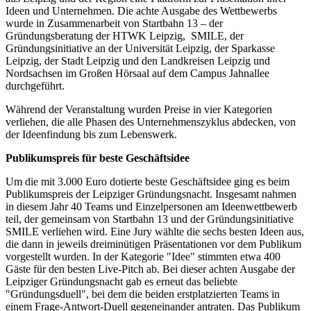
Ideen und Unternehmen. Die achte Ausgabe des Wettbewerbs
wurde in Zusammenarbeit von Startbahn 13 – der
Gründungsberatung der HTWK Leipzig, SMILE, der
Gründungsinitiative an der Universität Leipzig, der Sparkasse
Leipzig, der Stadt Leipzig und den Landkreisen Leipzig und
Nordsachsen im Großen Hörsaal auf dem Campus Jahnallee
durchgeführt.
Während der Veranstaltung wurden Preise in vier Kategorien
verliehen, die alle Phasen des Unternehmenszyklus abdecken, von
der Ideenfindung bis zum Lebenswerk.
Publikumspreis für beste Geschäftsidee
Um die mit 3.000 Euro dotierte beste Geschäftsidee ging es beim
Publikumspreis der Leipziger Gründungsnacht. Insgesamt nahmen
in diesem Jahr 40 Teams und Einzelpersonen am Ideenwettbewerb
teil, der gemeinsam von Startbahn 13 und der Gründungsinitiative
SMILE verliehen wird. Eine Jury wählte die sechs besten Ideen aus,
die dann in jeweils dreiminütigen Präsentationen vor dem Publikum
vorgestellt wurden. In der Kategorie "Idee" stimmten etwa 400
Gäste für den besten Live-Pitch ab. Bei dieser achten Ausgabe der
Leipziger Gründungsnacht gab es erneut das beliebte
"Gründungsduell", bei dem die beiden erstplatzierten Teams in
einem Frage-Antwort-Duell gegeneinander antraten. Das Publikum