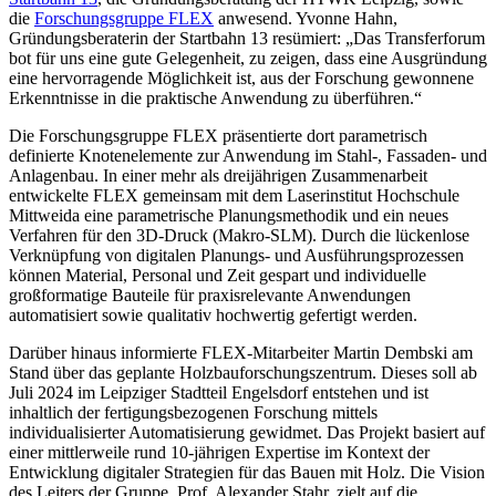
die
Forschungsgruppe FLEX
anwesend. Yvonne Hahn,
Gründungsberaterin der Startbahn 13 resümiert: „Das Transferforum
bot für uns eine gute Gelegenheit, zu zeigen, dass eine Ausgründung
eine hervorragende Möglichkeit ist, aus der Forschung gewonnene
Erkenntnisse in die praktische Anwendung zu überführen.“
Die Forschungsgruppe FLEX präsentierte dort parametrisch
definierte Knotenelemente zur Anwendung im Stahl-, Fassaden- und
Anlagenbau. In einer mehr als dreijährigen Zusammenarbeit
entwickelte FLEX gemeinsam mit dem Laserinstitut Hochschule
Mittweida eine parametrische Planungsmethodik und ein neues
Verfahren für den 3D-Druck (Makro-SLM). Durch die lückenlose
Verknüpfung von digitalen Planungs- und Ausführungsprozessen
können Material, Personal und Zeit gespart und individuelle
großformatige Bauteile für praxisrelevante Anwendungen
automatisiert sowie qualitativ hochwertig gefertigt werden.
Darüber hinaus informierte FLEX-Mitarbeiter Martin Dembski am
Stand über das geplante Holzbauforschungszentrum. Dieses soll ab
Juli 2024 im Leipziger Stadtteil Engelsdorf entstehen und ist
inhaltlich der fertigungsbezogenen Forschung mittels
individualisierter Automatisierung gewidmet. Das Projekt basiert auf
einer mittlerweile rund 10-jährigen Expertise im Kontext der
Entwicklung digitaler Strategien für das Bauen mit Holz. Die Vision
des Leiters der Gruppe, Prof. Alexander Stahr, zielt auf die