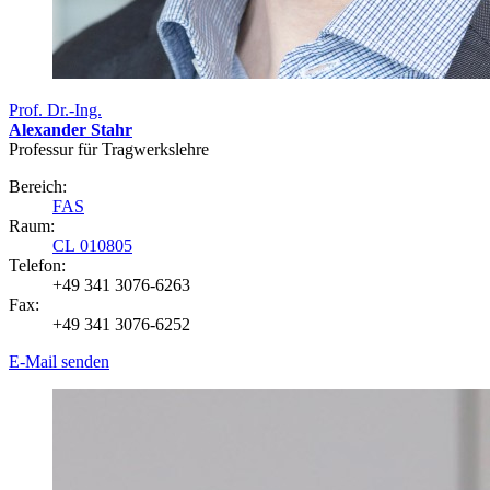
Prof. Dr.-Ing.
Alexander Stahr
Professur für Tragwerkslehre
Bereich:
FAS
Raum:
CL 010805
Telefon:
+49 341 3076-6263
Fax:
+49 341 3076-6252
E-Mail senden