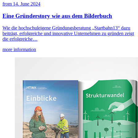
from
14. June 2024
Eine Gründerstory wie aus dem Bilderbuch
Wie die hochschuleigene Gründungsberatung „Startbahn13“ dazu
beiträgt, erfolgreiche und innovative Unternehmen zu gründen zeigt
die erfolgreiche…
more information