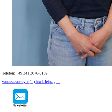
Telefon: +49 341 3076-3159
vanessa.vorreyer (at) htwk-leipzig.de