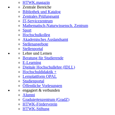
HTWK.magazin
Zentrale Bereiche
Bibliothek und Katalog
Zentrales Prüfungsamt
IT-Servicezentrum
Mathematisch-Naturwissensch. Zentrum
Sport
Hochschulkolleg
Akademisches Auslandsamt
Stellenangebote
Stellenportal
Lehre und Lernen
Beratung für Studierende
E-Learning
Digitale Hochschullehre (IDLL)
Hochschuldidaktik +
Lernplattform OPAL
Studienportal
Öffentliche Vorlesungen
engagiert & verbunden
Alumni
Graduiertenzentrum (GradZ)
HTWK-Förderverein
HTWK-Stiftung